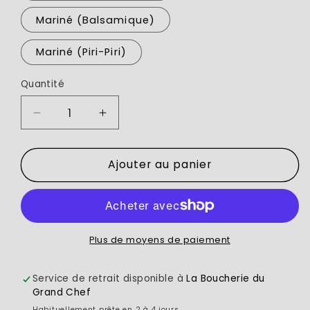
Mariné (Balsamique)
Mariné (Piri-Piri)
Quantité
Réduire
Augmenter
la
la
quantité
quantité
Ajouter au panier
de
de
Brochettes
Brochettes
poulet
poulet
(20
(20
x
x
150g)
150g)
Plus de moyens de paiement
Service de retrait disponible à
La Boucherie du
Grand Chef
Habituellement prête en 2 à 4 jours