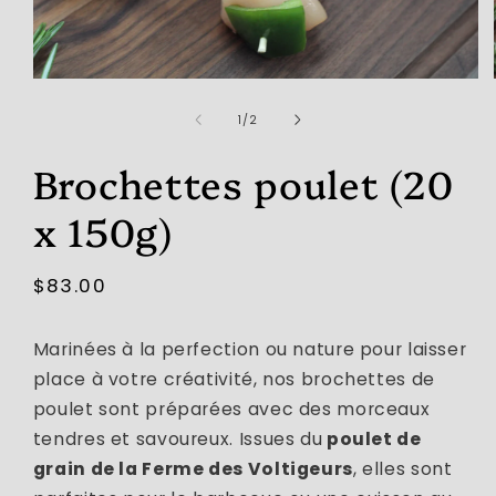
Ouvrir
le
média
de
1
/
2
1
dans
Brochettes poulet (20
une
fenêtre
modale
x 150g)
Prix
$83.00
habituel
Marinées à la perfection ou nature pour laisser
place à votre créativité, nos brochettes de
poulet sont préparées avec des morceaux
tendres et savoureux. Issues du
poulet de
grain de la Ferme des Voltigeurs
, elles sont