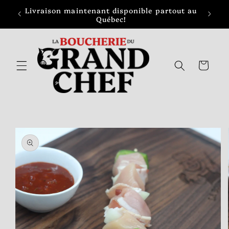
et
Livraison maintenant disponible partout au
passer
Québec!
au
contenu
Panier
Passer aux
informations
produits