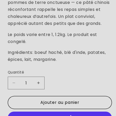
pommes de terre onctueuse — ce pâté chinois
réconfortant rappelle les repas simples et
chaleureux d’autrefois. Un plat convivial,
apprécié autant des petits que des grands.
Le poids varie entre 1, 1.2kg. Le produit est
congelé.
Ingrédients: boeuf haché, blé d'inde, patates,
épices, lait, margarine.
Quantité
Réduire
Augmenter
la
la
quantité
quantité
Ajouter au panier
de
de
Pâté
Pâté
chinois
chinois