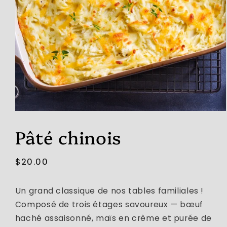
Ouvrir
le
Pâté chinois
média
1
dans
une
Prix
$20.00
fenêtre
modale
habituel
Un grand classique de nos tables familiales !
Composé de trois étages savoureux — bœuf
haché assaisonné, maïs en crème et purée de