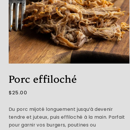
Ouvrir
le
Porc effiloché
média
1
dans
une
Prix
$25.00
fenêtre
modale
habituel
Du porc mijoté longuement jusqu’à devenir
tendre et juteux, puis effiloché à la main. Parfait
pour garnir vos burgers, poutines ou