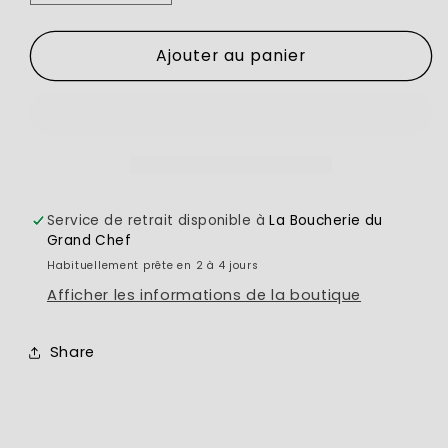
la
la
quantité
quantité
Ajouter au panier
de
de
Porc
Porc
effiloché
effiloché
Service de retrait disponible à
La Boucherie du
Grand Chef
Habituellement prête en 2 à 4 jours
Afficher les informations de la boutique
Share